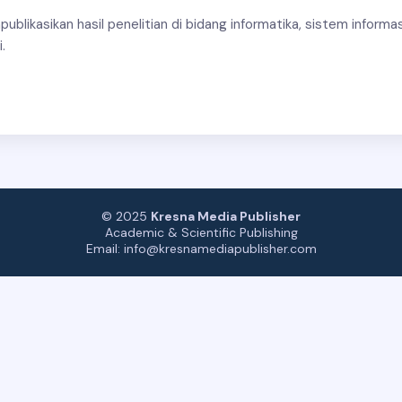
ublikasikan hasil penelitian di bidang informatika, sistem informa
.
© 2025
Kresna Media Publisher
Academic & Scientific Publishing
Email: info@kresnamediapublisher.com